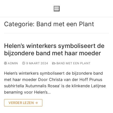
GEUZEGROEN.NL
BAND MET EEN PLANT
Categorie:
Band met een Plant
Helen’s winterkers symboliseert de
Home
bijzondere band met haar moeder
Over Ons
ADMIN
9 MAART 2024
BAND MET EEN PLANT
Over ons
Actueel
Helen’s winterkers symboliseert de bijzondere band
met haar moeder Door Christa van der Hoff Prunus
Bestuur
Agenda
Media
subhirtella ‘Autumnalis Rosea’ is de klinkende Latijnse
benaming voor Helen’s…
Statuten
Berichten
Foto-archief
Contact
VERDER LEZEN →
Beleidsplan
In de media
Inloggen