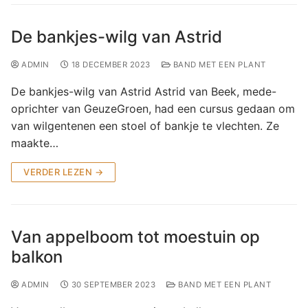
Jaarverslagen
Links & downloads
Log In
De bankjes-wilg van Astrid
Jaarverantwoording
ADMIN
18 DECEMBER 2023
BAND MET EEN PLANT
De bankjes-wilg van Astrid Astrid van Beek, mede-
oprichter van GeuzeGroen, had een cursus gedaan om
van wilgentenen een stoel of bankje te vlechten. Ze
maakte…
VERDER LEZEN →
Van appelboom tot moestuin op
balkon
ADMIN
30 SEPTEMBER 2023
BAND MET EEN PLANT