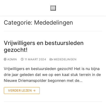
GEUZEGROEN.NL
MEDEDELINGEN
Categorie:
Mededelingen
Vrijwilligers en bestuursleden
Home
gezocht!
Over Ons
ADMIN
11 MAART 2024
MEDEDELINGEN
Over ons
Actueel
Vrijwilligers en bestuursleden gezocht! Het is nu bijna
drie jaar geleden dat we op een kaal stuk terrein in de
Bestuur
Agenda
Media
Nieuwe Driemanspolder begonnen met de…
Statuten
Berichten
Foto-archief
Contact
VERDER LEZEN →
Beleidsplan
In de media
Inloggen