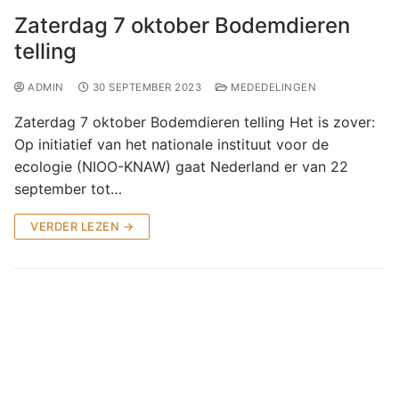
Jaarverslagen
Links & downloads
Log In
Zaterdag 7 oktober Bodemdieren
Jaarverantwoording
telling
ADMIN
30 SEPTEMBER 2023
MEDEDELINGEN
Zaterdag 7 oktober Bodemdieren telling Het is zover:
Op initiatief van het nationale instituut voor de
ecologie (NIOO-KNAW) gaat Nederland er van 22
september tot…
VERDER LEZEN →