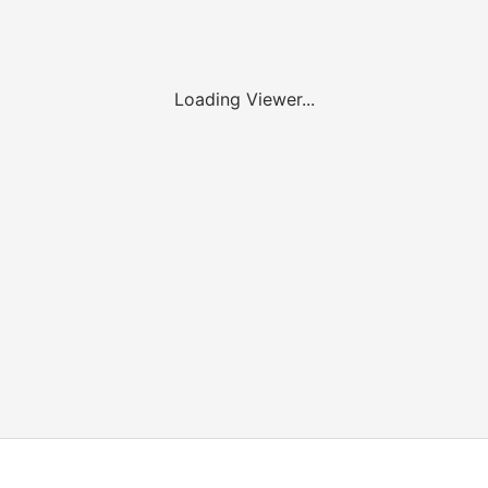
Loading Viewer...
oads
rding