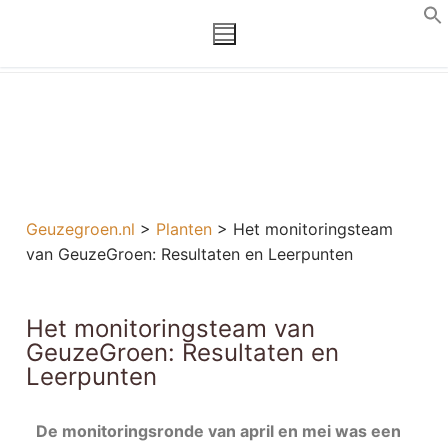
GEUZEGROEN.NL
PLANTEN
HET MONITORINGSTEAM VAN GEUZEGROEN: RESULTATEN EN
LEERPUNTEN
Home
Over Ons
Geuzegroen.nl
>
Planten
>
Het monitoringsteam
Over ons
Actueel
van GeuzeGroen: Resultaten en Leerpunten
Bestuur
Agenda
Media
Het monitoringsteam van
Statuten
Berichten
Foto-archief
Contact
GeuzeGroen: Resultaten en
Beleidsplan
Leerpunten
In de media
Inloggen
Jaarverslagen
Links & downloads
Log In
De monitoringsronde van april en mei was een